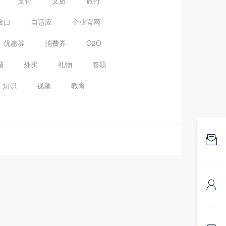
支付
文旅
旅行
接口
自适应
企业官网
优惠券
消费券
O2O
城
外卖
礼物
答题
知识
视频
教育

