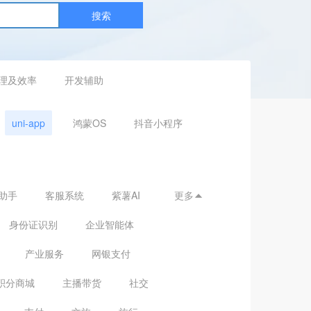
搜索
理及效率
开发辅助
uni-app
鸿蒙OS
抖音小程序
助手
客服系统
紫薯AI
更多

身份证识别
企业智能体
产业服务
网银支付
积分商城
主播带货
社交