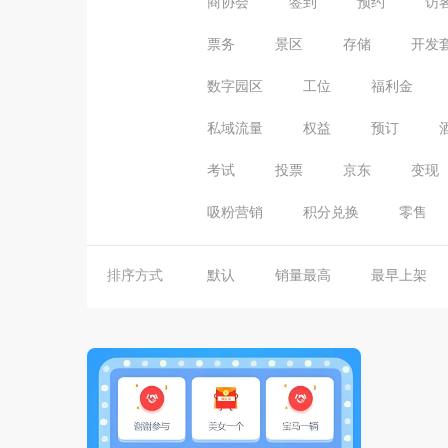
商协会
签到
预约
访
票务
景区
存储
开发
数字园区
工位
福利金
私域流量
权益
预订
考试
投票
京东
变现
吸粉营销
积分兑换
零售
排序方式
默认
销量最高
最早上架