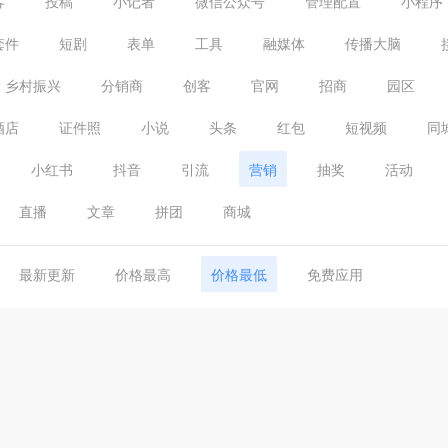
客
投稿
小记者
微信公众号
管理配置
小程序
套件
短剧
表单
工具
融媒体
传播大脑
乡村振兴
分销商
创客
官网
招商
园区
酒店
证件照
小说
头条
红包
短视频
同
小红书
抖音
引流
营销
抽奖
活动
直播
文章
拼团
商城
最新更新
价格最高
价格最低
免费应用