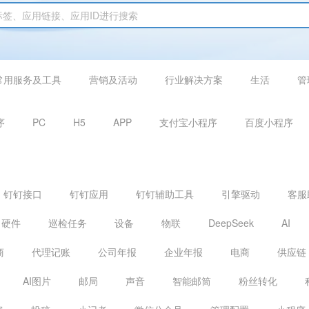
常用服务及工具
营销及活动
行业解决方案
生活
管
序
PC
H5
APP
支付宝小程序
百度小程序
钉钉接口
钉钉应用
钉钉辅助工具
引擎驱动
客服
硬件
巡检任务
设备
物联
DeepSeek
AI
商
代理记账
公司年报
企业年报
电商
供应链
AI图片
邮局
声音
智能邮筒
粉丝转化