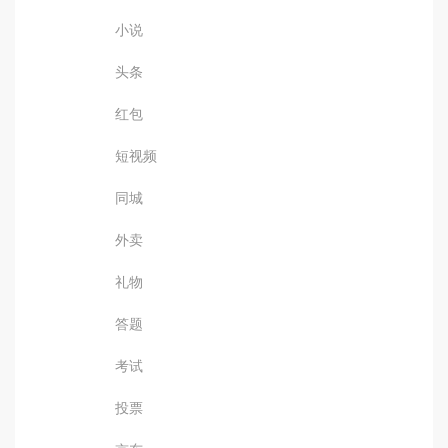
小说
头条
红包
短视频
同城
外卖
礼物
答题
考试
投票