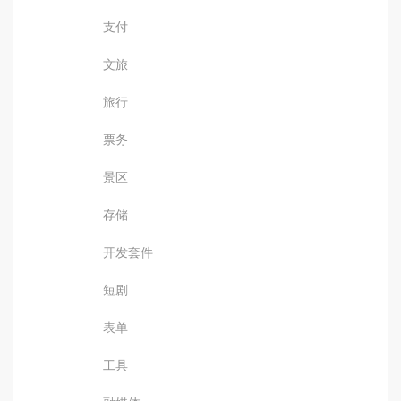
支付
文旅
旅行
票务
景区
存储
开发套件
短剧
表单
工具