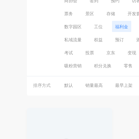
商协会
签到
预约
访
票务
景区
存储
开发
数字园区
工位
福利金
私域流量
权益
预订
考试
投票
京东
变现
吸粉营销
积分兑换
零售
排序方式
默认
销量最高
最早上架