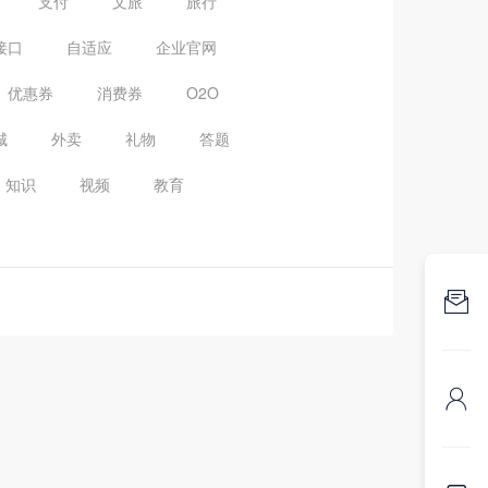
支付
文旅
旅行
接口
自适应
企业官网
优惠券
消费券
O2O
城
外卖
礼物
答题
知识
视频
教育

