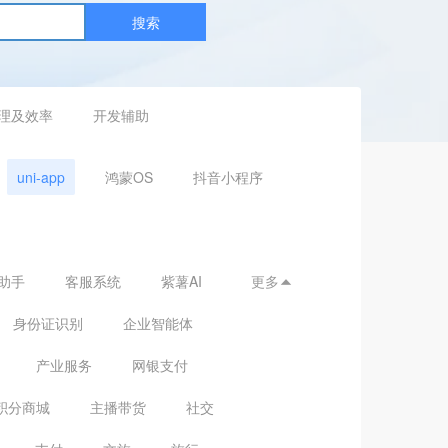
搜索
理及效率
开发辅助
uni-app
鸿蒙OS
抖音小程序
助手
客服系统
紫薯AI
更多

身份证识别
企业智能体
产业服务
网银支付
积分商城
主播带货
社交