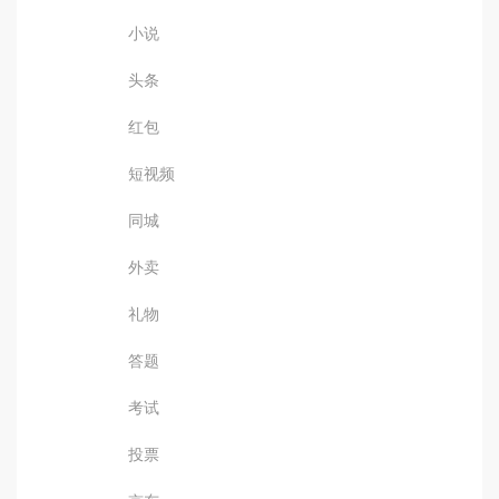
小说
头条
红包
短视频
同城
外卖
礼物
答题
考试
投票