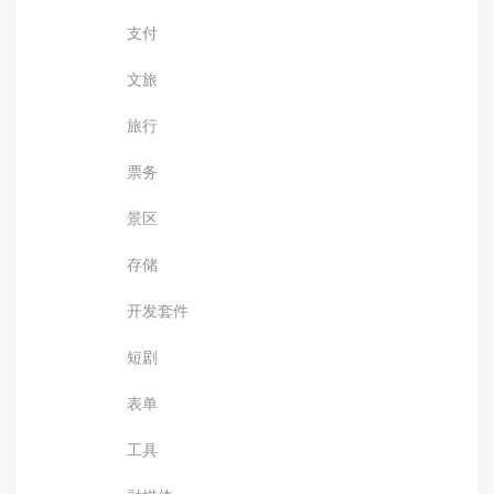
支付
文旅
旅行
票务
景区
存储
开发套件
短剧
表单
工具