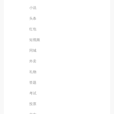
小说
头条
红包
短视频
同城
外卖
礼物
答题
考试
投票