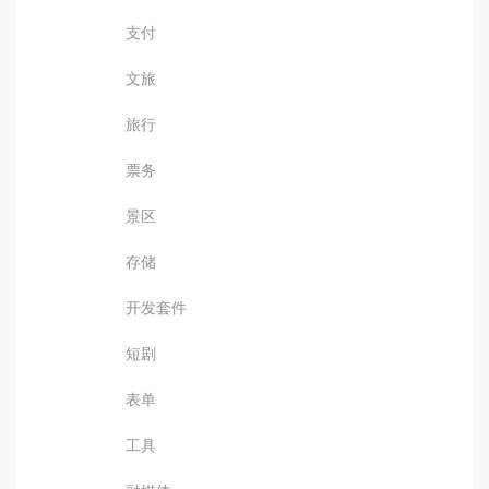
支付
文旅
旅行
票务
景区
存储
开发套件
短剧
表单
工具