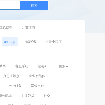
搜索
理及效率
开发辅助
uni-app
鸿蒙OS
抖音小程序
助手
客服系统
紫薯AI
更多

身份证识别
企业智能体
产业服务
网银支付
积分商城
主播带货
社交