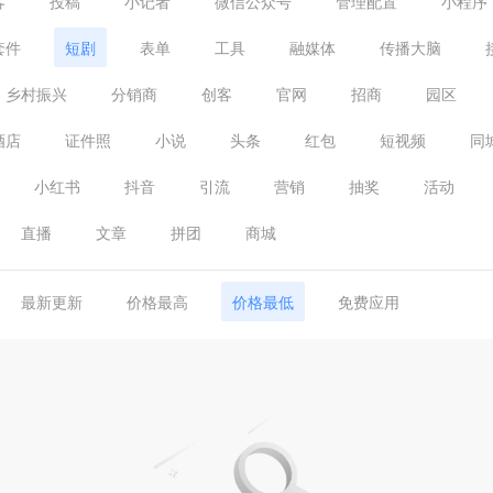
客
投稿
小记者
微信公众号
管理配置
小程序
套件
短剧
表单
工具
融媒体
传播大脑
乡村振兴
分销商
创客
官网
招商
园区
酒店
证件照
小说
头条
红包
短视频
同
小红书
抖音
引流
营销
抽奖
活动
直播
文章
拼团
商城
最新更新
价格最高
价格最低
免费应用