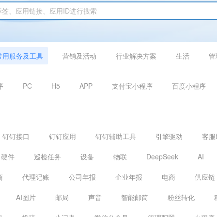
常用服务及工具
营销及活动
行业解决方案
生活
管
序
PC
H5
APP
支付宝小程序
百度小程序
钉钉接口
钉钉应用
钉钉辅助工具
引擎驱动
客服
硬件
巡检任务
设备
物联
DeepSeek
AI
商
代理记账
公司年报
企业年报
电商
供应链
AI图片
邮局
声音
智能邮筒
粉丝转化