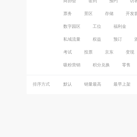
商协会
签到
预约
访
票务
景区
存储
开发
数字园区
工位
福利金
私域流量
权益
预订
考试
投票
京东
变现
吸粉营销
积分兑换
零售
排序方式
默认
销量最高
最早上架