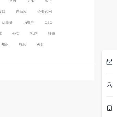
支付
文旅
旅行
接口
自适应
企业官网
优惠券
消费券
O2O
城
外卖
礼物
答题
知识
视频
教育


