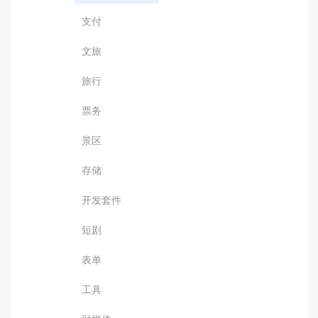
支付
文旅
旅行
票务
景区
存储
开发套件
短剧
表单
工具