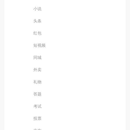
小说
头条
红包
短视频
同城
外卖
礼物
答题
考试
投票