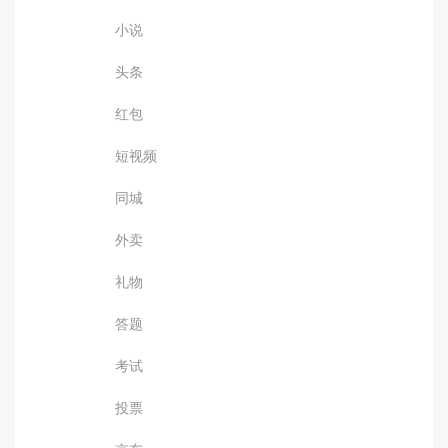
小说
头条
红包
短视频
同城
外卖
礼物
答题
考试
投票