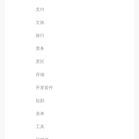
支付
文旅
旅行
票务
景区
存储
开发套件
短剧
表单
工具