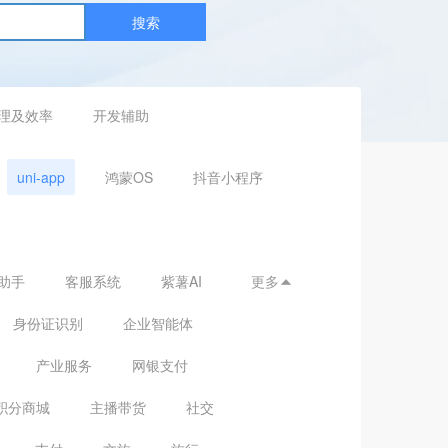
搜索
理及效率
开发辅助
uni-app
鸿蒙OS
抖音小程序
助手
客服系统
紫薯AI
更多

身份证识别
企业智能体
产业服务
网银支付
积分商城
主播带货
社交