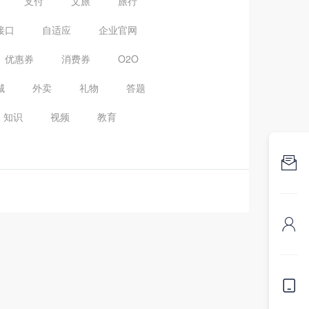
支付
文旅
旅行
接口
自适应
企业官网
优惠券
消费券
O2O
城
外卖
礼物
答题
知识
视频
教育


