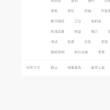
商协会
签到
预约
访
票务
景区
存储
开发
数字园区
工位
福利金
私域流量
权益
预订
考试
投票
京东
变现
吸粉营销
积分兑换
零售
排序方式
默认
销量最高
最早上架