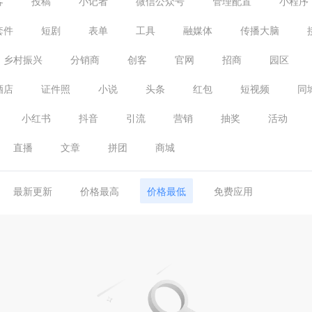
客
投稿
小记者
微信公众号
管理配置
小程序
套件
短剧
表单
工具
融媒体
传播大脑
乡村振兴
分销商
创客
官网
招商
园区
酒店
证件照
小说
头条
红包
短视频
同
小红书
抖音
引流
营销
抽奖
活动
直播
文章
拼团
商城
最新更新
价格最高
价格最低
免费应用