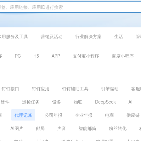
常用服务及工具
营销及活动
行业解决方案
生活
管
序
PC
H5
APP
支付宝小程序
百度小程序
钉钉接口
钉钉应用
钉钉辅助工具
引擎驱动
客服
硬件
巡检任务
设备
物联
DeepSeek
AI
商
代理记账
公司年报
企业年报
电商
供应链
AI图片
邮局
声音
智能邮筒
粉丝转化