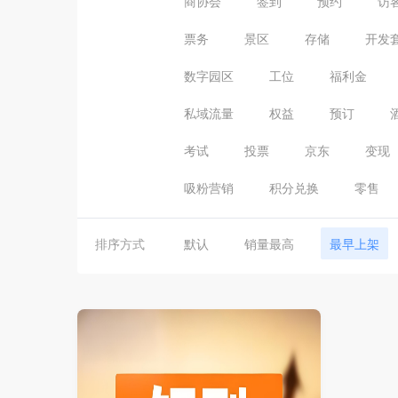
商协会
签到
预约
访
票务
景区
存储
开发
数字园区
工位
福利金
私域流量
权益
预订
考试
投票
京东
变现
吸粉营销
积分兑换
零售
排序方式
默认
销量最高
最早上架