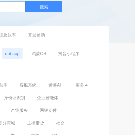
搜索
理及效率
开发辅助
uni-app
鸿蒙OS
抖音小程序
助手
客服系统
紫薯AI
更多

身份证识别
企业智能体
产业服务
网银支付
积分商城
主播带货
社交