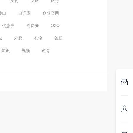
支付
文旅
旅行
接口
自适应
企业官网
优惠券
消费券
O2O
城
外卖
礼物
答题
知识
视频
教育

