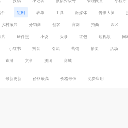
客
投稿
小记者
微信公众号
管理配置
小程序
套件
短剧
表单
工具
融媒体
传播大脑
乡村振兴
分销商
创客
官网
招商
园区
酒店
证件照
小说
头条
红包
短视频
同
小红书
抖音
引流
营销
抽奖
活动
直播
文章
拼团
商城
最新更新
价格最高
价格最低
免费应用