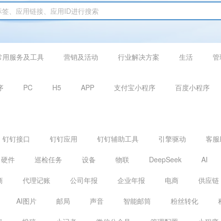
常用服务及工具
营销及活动
行业解决方案
生活
管
序
PC
H5
APP
支付宝小程序
百度小程序
钉钉接口
钉钉应用
钉钉辅助工具
引擎驱动
客服
硬件
巡检任务
设备
物联
DeepSeek
AI
商
代理记账
公司年报
企业年报
电商
供应链
AI图片
邮局
声音
智能邮筒
粉丝转化