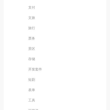
支付
文旅
旅行
票务
景区
存储
开发套件
短剧
表单
工具