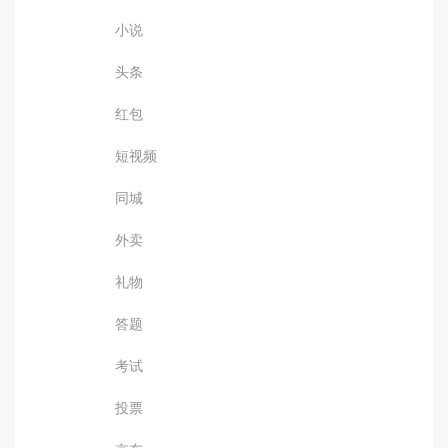
小说
头条
红包
短视频
同城
外卖
礼物
答题
考试
投票