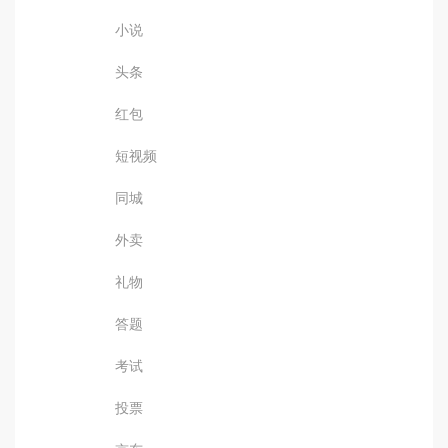
小说
头条
红包
短视频
同城
外卖
礼物
答题
考试
投票