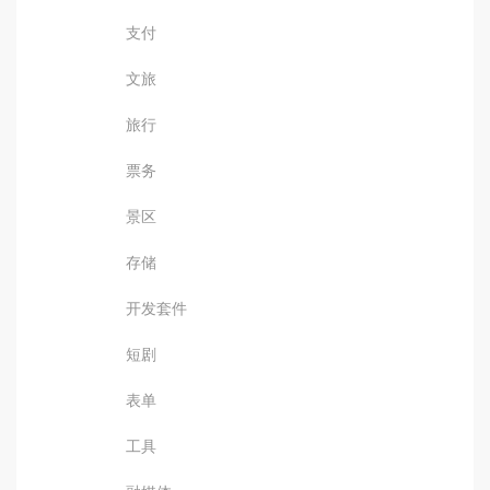
支付
文旅
旅行
票务
景区
存储
开发套件
短剧
表单
工具