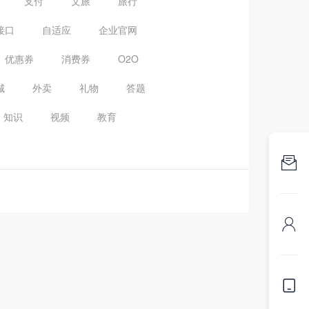
支付
文旅
旅行
接口
自适应
企业官网
优惠券
消费券
O2O
城
外卖
礼物
答题
知识
视频
教育


