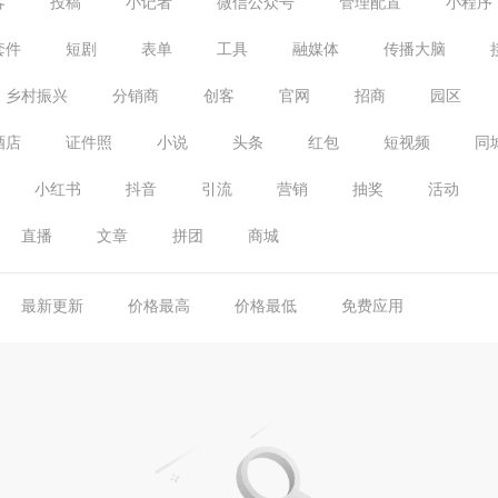
客
投稿
小记者
微信公众号
管理配置
小程序
套件
短剧
表单
工具
融媒体
传播大脑
乡村振兴
分销商
创客
官网
招商
园区
酒店
证件照
小说
头条
红包
短视频
同
小红书
抖音
引流
营销
抽奖
活动
直播
文章
拼团
商城
最新更新
价格最高
价格最低
免费应用