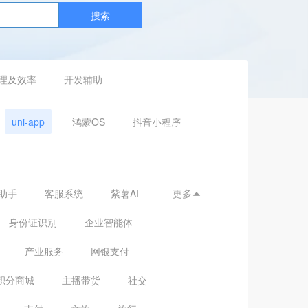
搜索
理及效率
开发辅助
uni-app
鸿蒙OS
抖音小程序
助手
客服系统
紫薯AI
更多

身份证识别
企业智能体
产业服务
网银支付
积分商城
主播带货
社交