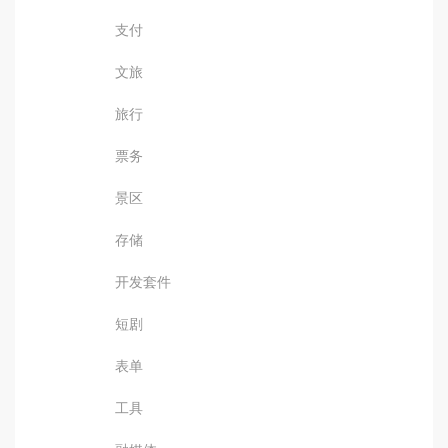
支付
文旅
旅行
票务
景区
存储
开发套件
短剧
表单
工具