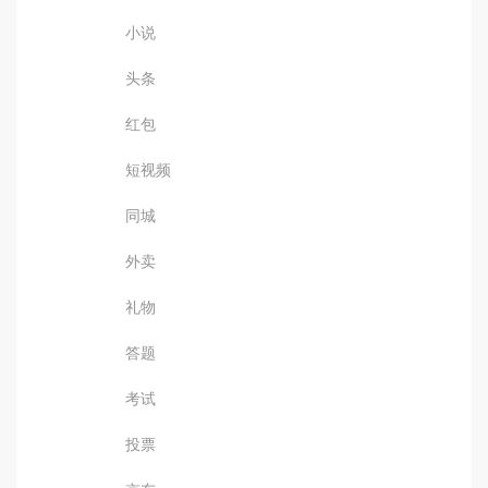
小说
头条
红包
短视频
同城
外卖
礼物
答题
考试
投票