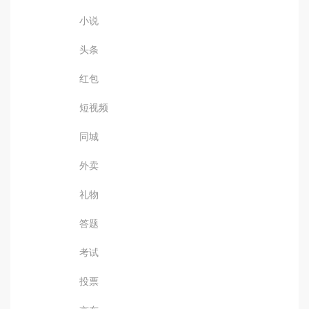
小说
头条
红包
短视频
同城
外卖
礼物
答题
考试
投票