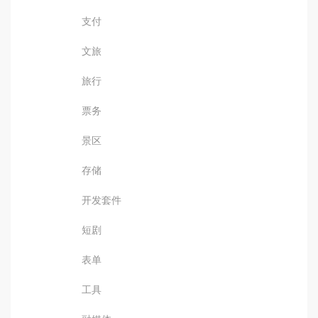
支付
文旅
旅行
票务
景区
存储
开发套件
短剧
表单
工具