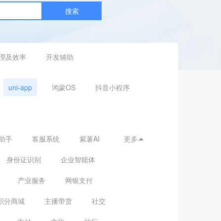
搜索
理及效率
开发辅助
uni-app
鸿蒙OS
抖音小程序
助手
客服系统
紫薯AI
更多

身份证识别
企业智能体
产业服务
网银支付
积分商城
主播带货
社交