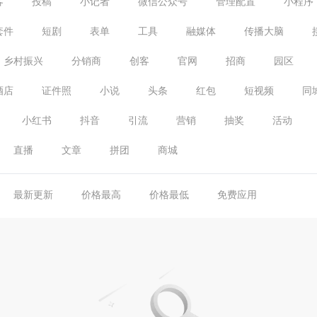
客
投稿
小记者
微信公众号
管理配置
小程序
套件
短剧
表单
工具
融媒体
传播大脑
乡村振兴
分销商
创客
官网
招商
园区
酒店
证件照
小说
头条
红包
短视频
同
小红书
抖音
引流
营销
抽奖
活动
直播
文章
拼团
商城
最新更新
价格最高
价格最低
免费应用