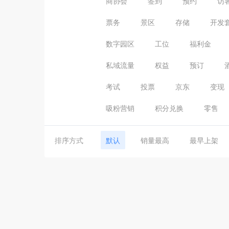
商协会
签到
预约
访
票务
景区
存储
开发
数字园区
工位
福利金
私域流量
权益
预订
考试
投票
京东
变现
吸粉营销
积分兑换
零售
排序方式
默认
销量最高
最早上架