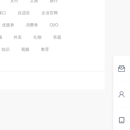
支付
文旅
旅行
接口
自适应
企业官网
优惠券
消费券
O2O
城
外卖
礼物
答题
知识
视频
教育


