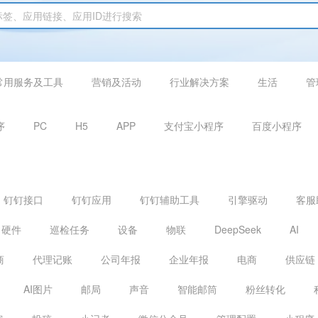
常用服务及工具
营销及活动
行业解决方案
生活
管
序
PC
H5
APP
支付宝小程序
百度小程序
钉钉接口
钉钉应用
钉钉辅助工具
引擎驱动
客服
硬件
巡检任务
设备
物联
DeepSeek
AI
商
代理记账
公司年报
企业年报
电商
供应链
AI图片
邮局
声音
智能邮筒
粉丝转化