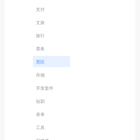
支付
文旅
旅行
票务
景区
存储
开发套件
短剧
表单
工具