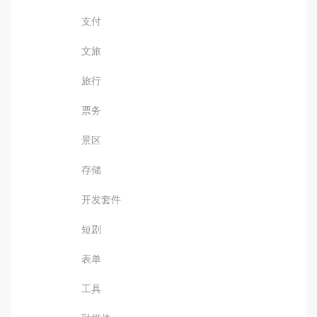
支付
文旅
旅行
票务
景区
存储
开发套件
短剧
表单
工具