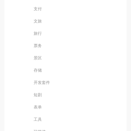
支付
文旅
旅行
票务
景区
存储
开发套件
短剧
表单
工具