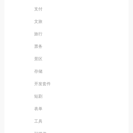
支付
文旅
旅行
票务
景区
存储
开发套件
短剧
表单
工具