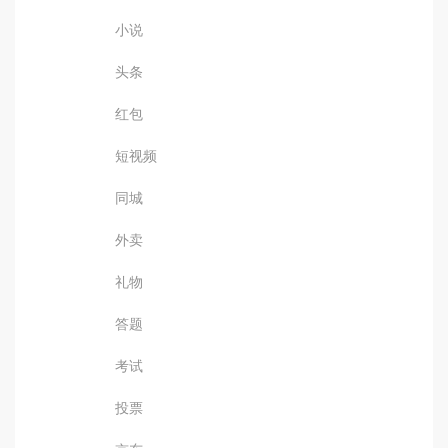
小说
头条
红包
短视频
同城
外卖
礼物
答题
考试
投票