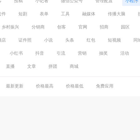
客
投稿
小记者
微信公众号
管理配置
小程序
套件
短剧
表单
工具
融媒体
传播大脑
乡村振兴
分销商
创客
官网
招商
园区
酒店
证件照
小说
头条
红包
短视频
同
小红书
抖音
引流
营销
抽奖
活动
直播
文章
拼团
商城
最新更新
价格最高
价格最低
免费应用