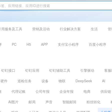
常用服务及工具
营销及活动
行业解决方案
生活
管
序
PC
H5
APP
支付宝小程序
百度小程序
钉钉接口
钉钉应用
钉钉辅助工具
引擎驱动
客服
硬件
巡检任务
设备
物联
DeepSeek
AI
商
代理记账
公司年报
企业年报
电商
供应链
AI图片
邮局
声音
智能邮筒
粉丝转化