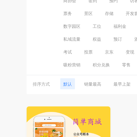
商协会
签到
预约
访
票务
景区
存储
开发
数字园区
工位
福利金
私域流量
权益
预订
考试
投票
京东
变现
吸粉营销
积分兑换
零售
排序方式
默认
销量最高
最早上架