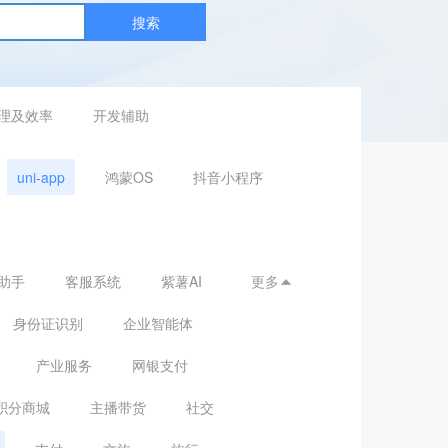
搜索
理及效率
开发辅助
uni-app
鸿蒙OS
抖音小程序
助手
客服系统
紫薯AI
更多

身份证识别
企业智能体
产业服务
网银支付
积分商城
主播带货
社交