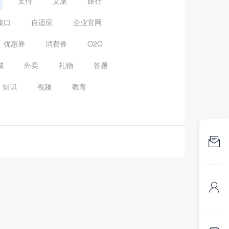
支付
文旅
旅行
接口
自适应
企业官网
优惠券
消费券
O2O
城
外卖
礼物
答题
知识
视频
教育

