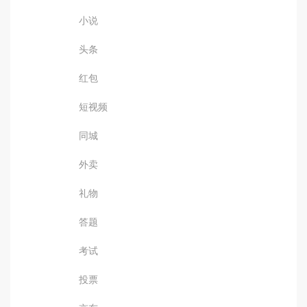
小说
头条
红包
短视频
同城
外卖
礼物
答题
考试
投票