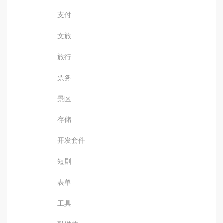
支付
文旅
旅行
票务
景区
存储
开发套件
短剧
表单
工具