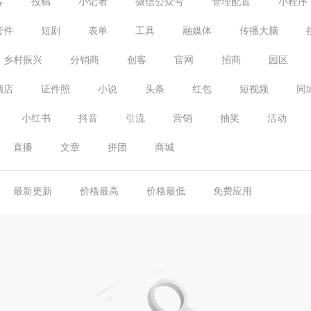
客
投稿
小记者
微信公众号
管理配置
小程序
套件
短剧
表单
工具
融媒体
传播大脑
乡村振兴
分销商
创客
官网
招商
园区
酒店
证件照
小说
头条
红包
短视频
同
小红书
抖音
引流
营销
抽奖
活动
直播
文章
拼团
商城
最新更新
价格最高
价格最低
免费应用