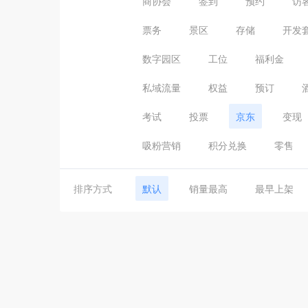
商协会
签到
预约
访
票务
景区
存储
开发
数字园区
工位
福利金
私域流量
权益
预订
考试
投票
京东
变现
吸粉营销
积分兑换
零售
排序方式
默认
销量最高
最早上架