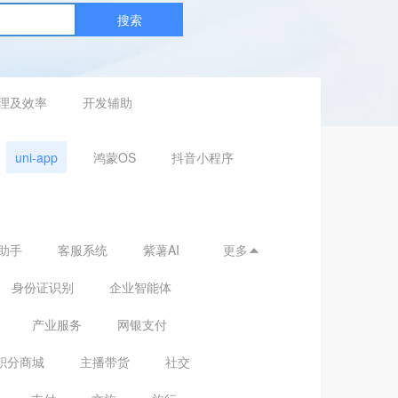
搜索
理及效率
开发辅助
uni-app
鸿蒙OS
抖音小程序
助手
客服系统
紫薯AI
更多

身份证识别
企业智能体
产业服务
网银支付
积分商城
主播带货
社交