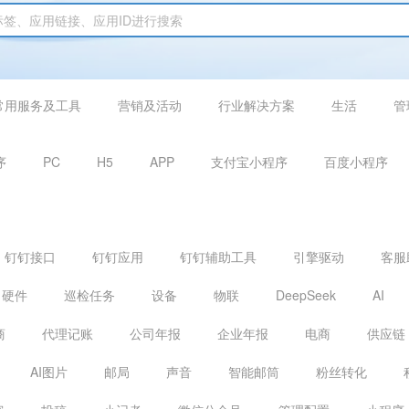
常用服务及工具
营销及活动
行业解决方案
生活
管
序
PC
H5
APP
支付宝小程序
百度小程序
钉钉接口
钉钉应用
钉钉辅助工具
引擎驱动
客服
硬件
巡检任务
设备
物联
DeepSeek
AI
商
代理记账
公司年报
企业年报
电商
供应链
AI图片
邮局
声音
智能邮筒
粉丝转化