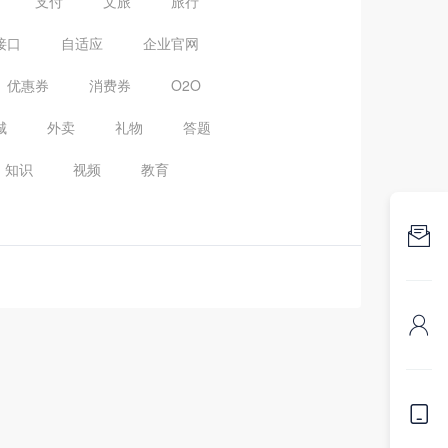
支付
文旅
旅行
接口
自适应
企业官网
优惠券
消费券
O2O
城
外卖
礼物
答题
知识
视频
教育


