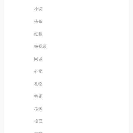
小说
头条
红包
短视频
同城
外卖
礼物
答题
考试
投票