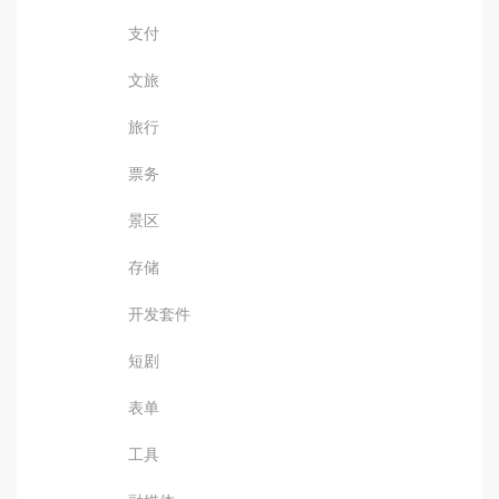
支付
文旅
旅行
票务
景区
存储
开发套件
短剧
表单
工具