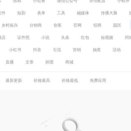
客
投稿
小记者
微信公众号
管理配置
小程序
套件
短剧
表单
工具
融媒体
传播大脑
乡村振兴
分销商
创客
官网
招商
园区
酒店
证件照
小说
头条
红包
短视频
同
小红书
抖音
引流
营销
抽奖
活动
直播
文章
拼团
商城
最新更新
价格最高
价格最低
免费应用