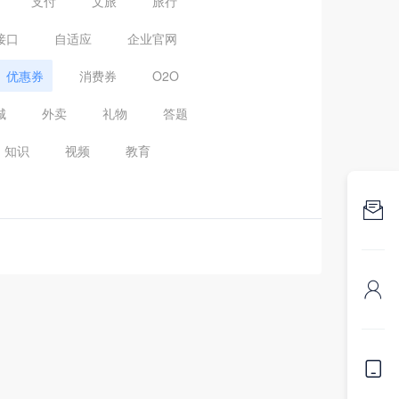
支付
文旅
旅行
接口
自适应
企业官网
优惠券
消费券
O2O
城
外卖
礼物
答题
知识
视频
教育


