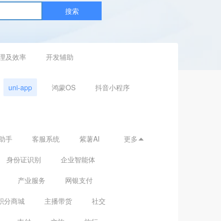
搜索
理及效率
开发辅助
uni-app
鸿蒙OS
抖音小程序
助手
客服系统
紫薯AI
更多

身份证识别
企业智能体
产业服务
网银支付
积分商城
主播带货
社交