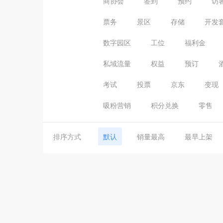
商协会
签到
预约
访
票务
景区
存储
开发
数字园区
工位
福利金
私域流量
权益
预订
考试
投票
京东
变现
吸粉营销
积分兑换
零售
排序方式
默认
销量最高
最早上架