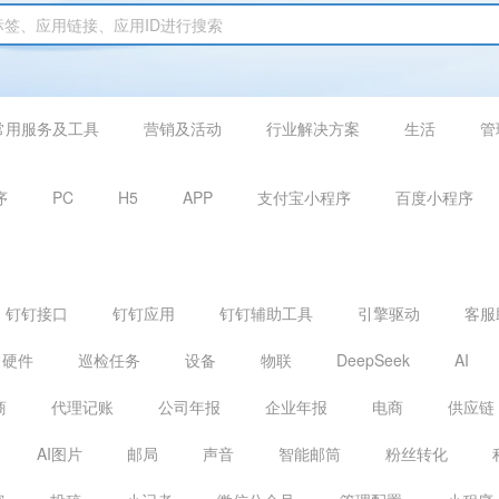
常用服务及工具
营销及活动
行业解决方案
生活
管
序
PC
H5
APP
支付宝小程序
百度小程序
钉钉接口
钉钉应用
钉钉辅助工具
引擎驱动
客服
硬件
巡检任务
设备
物联
DeepSeek
AI
商
代理记账
公司年报
企业年报
电商
供应链
AI图片
邮局
声音
智能邮筒
粉丝转化