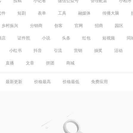
客
投稿
小记者
微信公众号
管理配置
小程序
套件
短剧
表单
工具
融媒体
传播大脑
乡村振兴
分销商
创客
官网
招商
园区
酒店
证件照
小说
头条
红包
短视频
同
小红书
抖音
引流
营销
抽奖
活动
直播
文章
拼团
商城
最新更新
价格最高
价格最低
免费应用