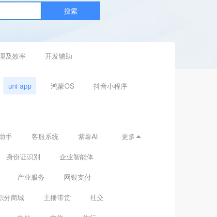
搜索
理及效率
开发辅助
uni-app
鸿蒙OS
抖音小程序
助手
客服系统
紫薯AI
更多

身份证识别
企业智能体
产业服务
网银支付
积分商城
主播带货
社交