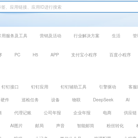
常用服务及工具
营销及活动
行业解决方案
生活
管
序
PC
H5
APP
支付宝小程序
百度小程序
钉钉接口
钉钉应用
钉钉辅助工具
引擎驱动
客服
硬件
巡检任务
设备
物联
DeepSeek
AI
商
代理记账
公司年报
企业年报
电商
供应链
AI图片
邮局
声音
智能邮筒
粉丝转化