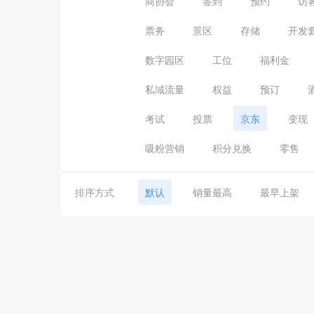
商协会
签到
预约
访
票务
景区
存储
开发
数字园区
工位
福利金
私域流量
权益
预订
考试
投票
京东
变现
吸粉营销
积分兑换
零售
排序方式
默认
销量最高
最早上架