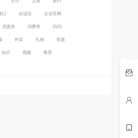
支付
文旅
旅行
接口
自适应
企业官网
优惠券
消费券
O2O
城
外卖
礼物
答题
知识
视频
教育


