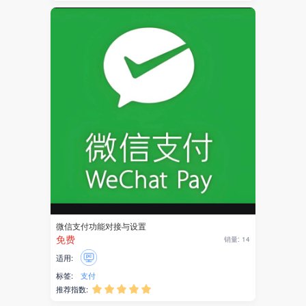
融媒体
传播大脑
接口
自适应
企业官网
数字园区
工位
福利金
微信支付功能对接与设置
乡村振兴
免费
销量: 14
分销商
适用:
标签:
支付
创客
推荐指数:




