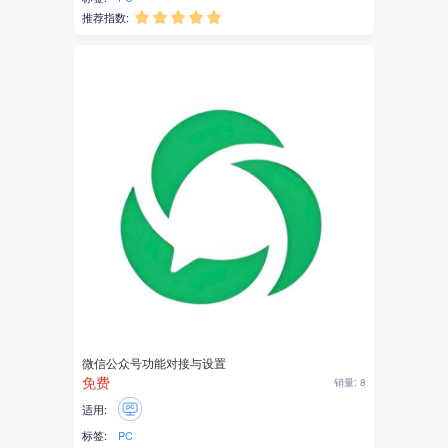
产业服务
推荐指数:





网银支付
银联支付
银联商务
收钱吧
AI图片
邮局
声音
智能邮筒
微信公众号功能对接与设置
粉丝转化
免费
销量: 8
适用:
积分商城
标签:
PC