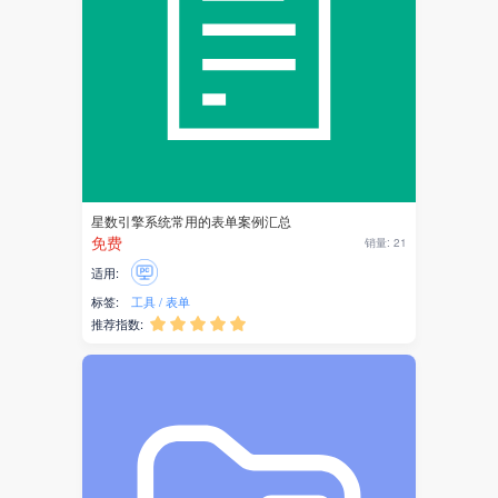
小说
头条
红包
短视频
同城
星数引擎系统常用的表单案例汇总
免费
销量: 21
外卖
适用:
标签:
工具
表单
礼物
推荐指数:





答题
考试
投票