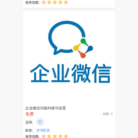
推荐指数:





主播带货
社交
商协会
签到
预约
访客
投稿
小记者
企业微信功能对接与设置
微信公众号
免费
销量: 5
管理配置
适用:
标签:
管理配置
小程序
推荐指数:




