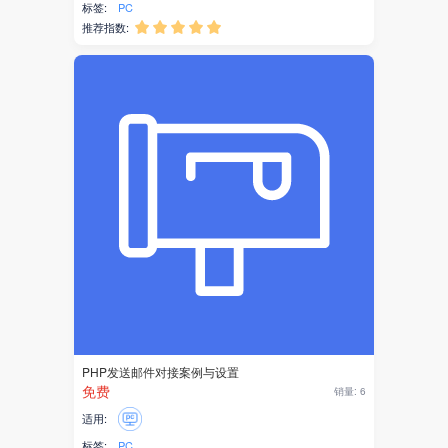
标签:
PC
身份证识别
推荐指数:





企业智能体
AI助手
企业知识库
社区电商
代理记账
公司年报
企业年报
电商
PHP发送邮件对接案例与设置
免费
销量: 6
供应链
适用:
标签:
PC