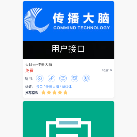
官网
招商
园区
优惠券
消费券
天目云-传播大脑
O2O
免费
销量: 6
适用:
私域流量
标签:
接口
传播大脑
融媒体
推荐指数:





权益
预订
酒店
证件照