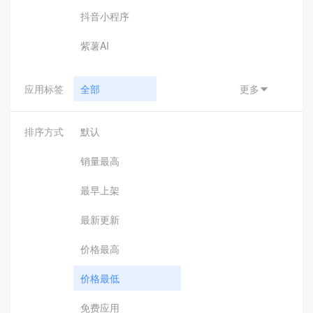
抖音小程序
紫薯AI
应用标签
全部
更多

小程序支付
排序方式
默认
汇付
销量最高
钉钉接口
最早上架
钉钉应用
最新更新
钉钉辅助工具
价格最高
引擎驱动
价格最低
客服助手
免费应用