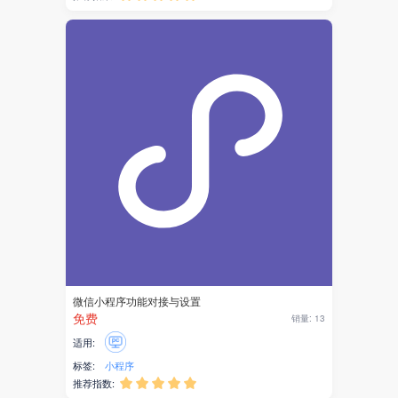
支付
文旅
旅行
票务
景区
存储
开发套件
短剧
微信小程序功能对接与设置
免费
销量: 13
表单
适用:
工具
标签:
小程序
推荐指数:




