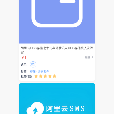
京东
变现
小红书
抖音
引流
阿里云OSS存储七牛云存储腾讯云COS存储接入及设
置
营销
￥1
销量: 3
抽奖
适用:
标签:
存储
开发套件
活动
推荐指数:





知识
视频
教育