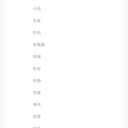
小说
头条
红包
短视频
同城
外卖
礼物
答题
考试
投票