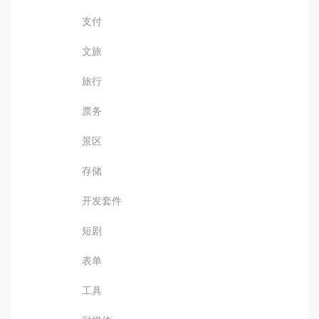
支付
文旅
旅行
票务
景区
存储
开发套件
短剧
表单
工具