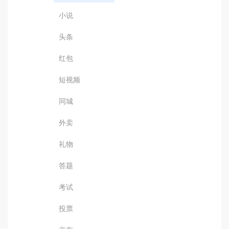
小说
头条
红包
短视频
同城
外卖
礼物
答题
考试
投票