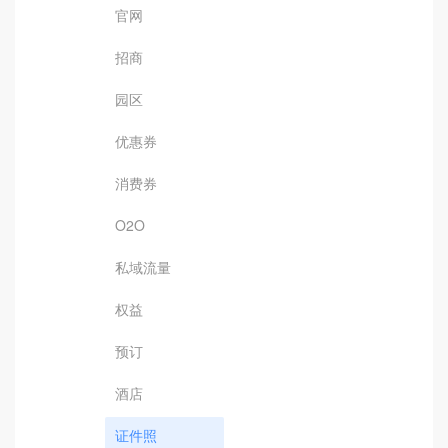
官网
招商
园区
优惠券
消费券
O2O
私域流量
权益
预订
酒店
证件照