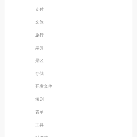
支付
文旅
旅行
票务
景区
存储
开发套件
短剧
表单
工具