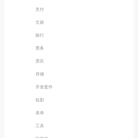
支付
文旅
旅行
票务
景区
存储
开发套件
短剧
表单
工具