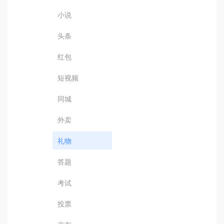
小说
头条
红包
短视频
同城
外卖
礼物
答题
考试
投票