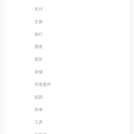
支付
文旅
旅行
票务
景区
存储
开发套件
短剧
表单
工具