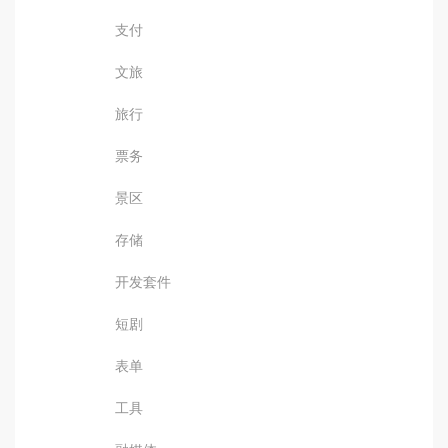
支付
文旅
旅行
票务
景区
存储
开发套件
短剧
表单
工具