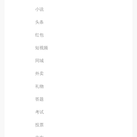
小说
头条
红包
短视频
同城
外卖
礼物
答题
考试
投票