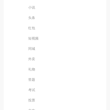
小说
头条
红包
短视频
同城
外卖
礼物
答题
考试
投票