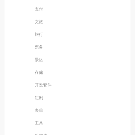
支付
文旅
旅行
票务
景区
存储
开发套件
短剧
表单
工具