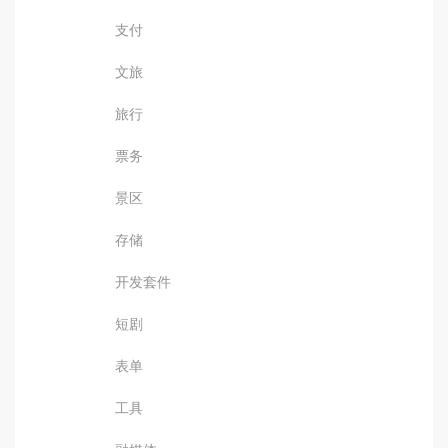
支付
文旅
旅行
票务
景区
存储
开发套件
短剧
表单
工具