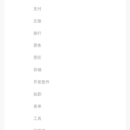
支付
文旅
旅行
票务
景区
存储
开发套件
短剧
表单
工具