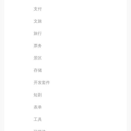
支付
文旅
旅行
票务
景区
存储
开发套件
短剧
表单
工具