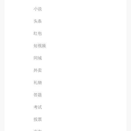
小说
头条
红包
短视频
同城
外卖
礼物
答题
考试
投票