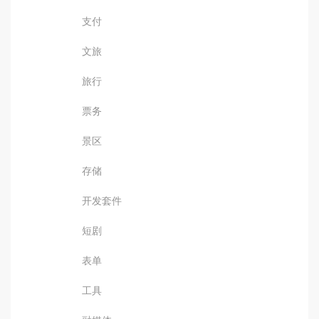
支付
文旅
旅行
票务
景区
存储
开发套件
短剧
表单
工具