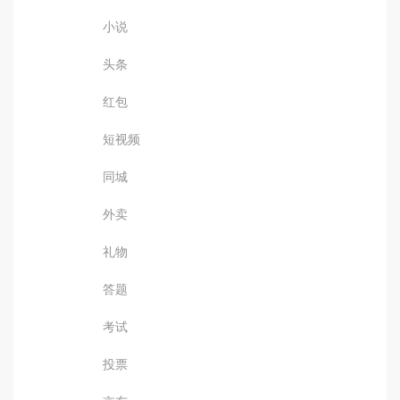
小说
头条
红包
短视频
同城
外卖
礼物
答题
考试
投票