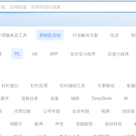
常用服务及工具
营销及活动
行业解决方案
生活
管
序
PC
H5
APP
支付宝小程序
百度小程序
钉钉接口
钉钉应用
钉钉辅助工具
引擎驱动
客服
硬件
巡检任务
设备
物联
DeepSeek
AI
商
代理记账
公司年报
企业年报
电商
供应链
AI图片
邮局
声音
智能邮筒
粉丝转化