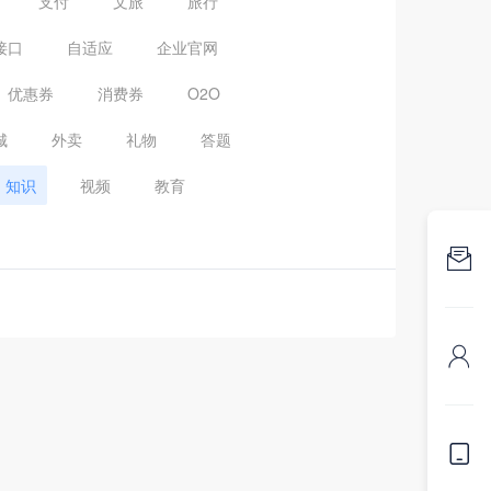
支付
文旅
旅行
接口
自适应
企业官网
优惠券
消费券
O2O
城
外卖
礼物
答题
知识
视频
教育


