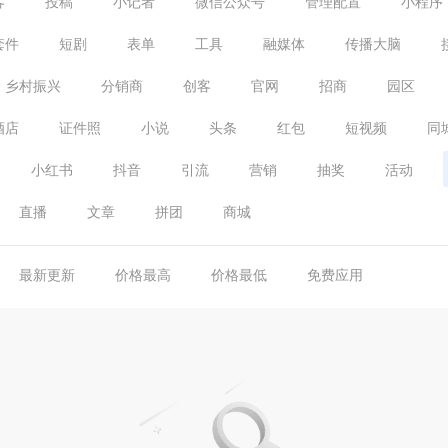
客
投稿
小记者
微信公众号
管理配置
小程序
套件
短剧
表单
工具
融媒体
传播大脑
乡村振兴
分销商
创客
官网
招商
园区
酒店
证件照
小说
头条
红包
短视频
同
小红书
抖音
引流
营销
抽奖
活动
直播
文章
拼团
商城
最新更新
价格最高
价格最低
免费应用