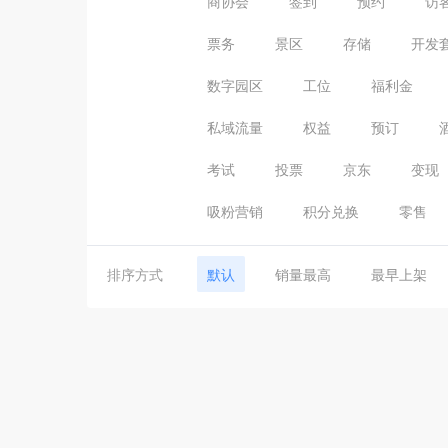
商协会
签到
预约
访
票务
景区
存储
开发
数字园区
工位
福利金
私域流量
权益
预订
考试
投票
京东
变现
吸粉营销
积分兑换
零售
排序方式
默认
销量最高
最早上架