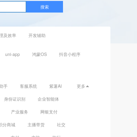
搜索
理及效率
开发辅助
uni-app
鸿蒙OS
抖音小程序
助手
客服系统
紫薯AI
更多

身份证识别
企业智能体
产业服务
网银支付
积分商城
主播带货
社交