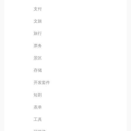
支付
文旅
旅行
票务
景区
存储
开发套件
短剧
表单
工具