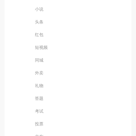
小说
头条
红包
短视频
同城
外卖
礼物
答题
考试
投票