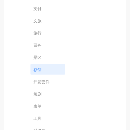
支付
文旅
旅行
票务
景区
存储
开发套件
短剧
表单
工具