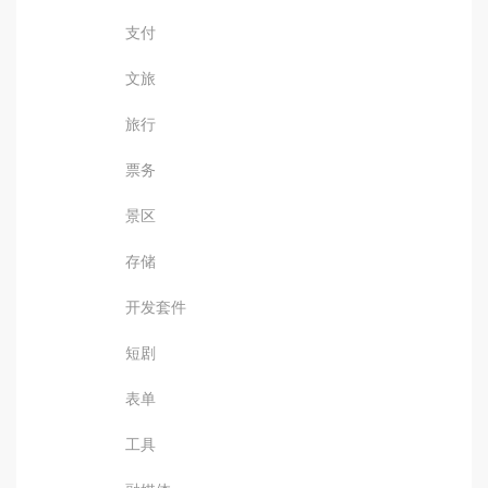
支付
文旅
旅行
票务
景区
存储
开发套件
短剧
表单
工具