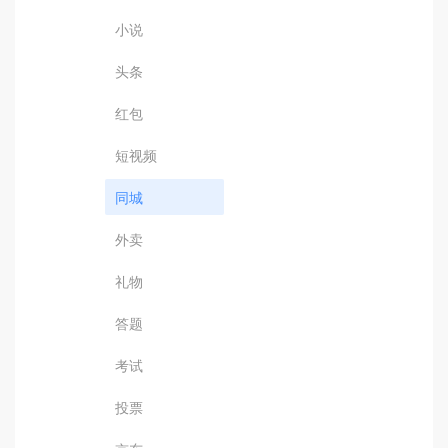
小说
头条
红包
短视频
同城
外卖
礼物
答题
考试
投票