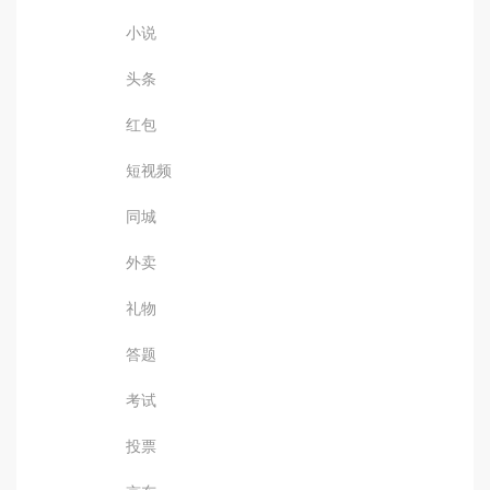
小说
头条
红包
短视频
同城
外卖
礼物
答题
考试
投票