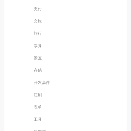
支付
文旅
旅行
票务
景区
存储
开发套件
短剧
表单
工具