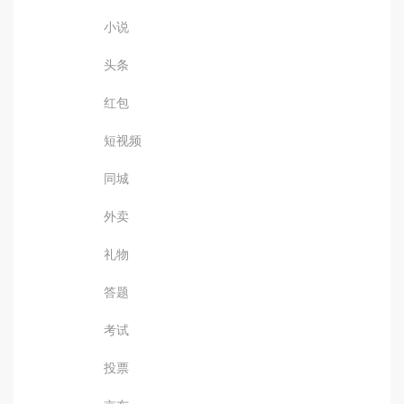
小说
头条
红包
短视频
同城
外卖
礼物
答题
考试
投票