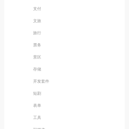
支付
文旅
旅行
票务
景区
存储
开发套件
短剧
表单
工具