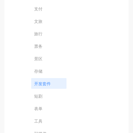
支付
文旅
旅行
票务
景区
存储
开发套件
短剧
表单
工具