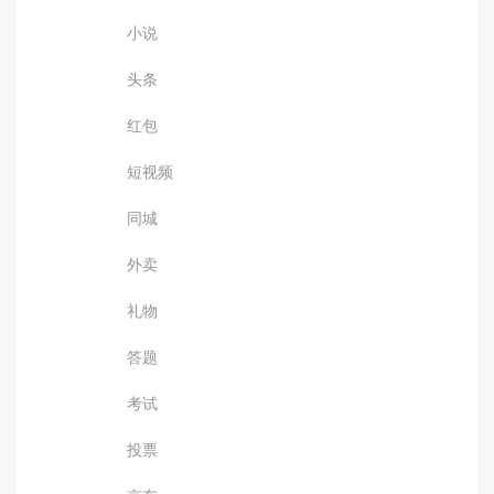
小说
头条
红包
短视频
同城
外卖
礼物
答题
考试
投票