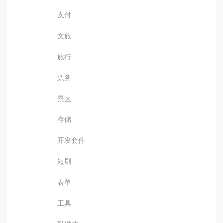
支付
文旅
旅行
票务
景区
存储
开发套件
短剧
表单
工具