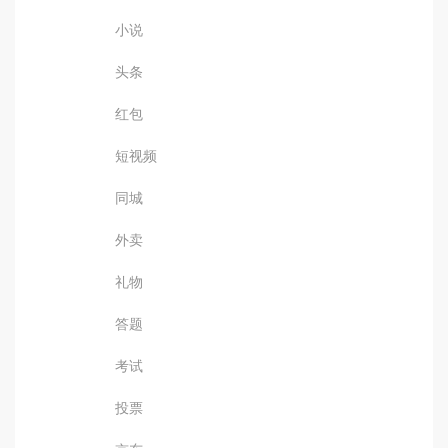
小说
头条
红包
短视频
同城
外卖
礼物
答题
考试
投票