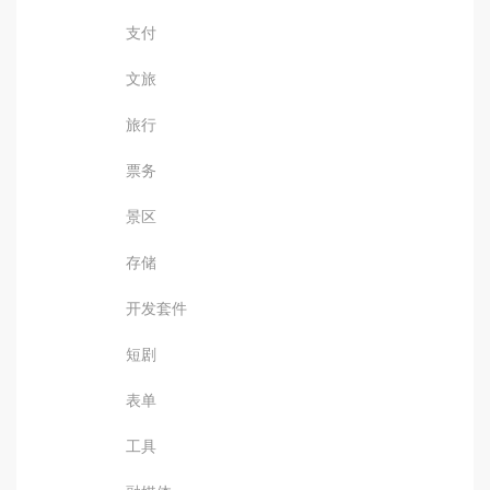
支付
文旅
旅行
票务
景区
存储
开发套件
短剧
表单
工具