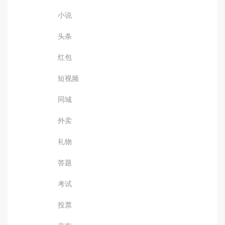
小说
头条
红包
短视频
同城
外卖
礼物
答题
考试
投票