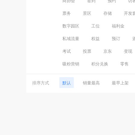
商协会
签到
预约
访
票务
景区
存储
开发
数字园区
工位
福利金
私域流量
权益
预订
考试
投票
京东
变现
吸粉营销
积分兑换
零售
排序方式
默认
销量最高
最早上架