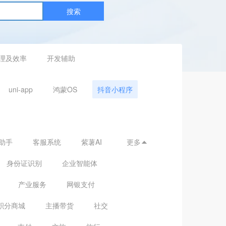
搜索
理及效率
开发辅助
uni-app
鸿蒙OS
抖音小程序
助手
客服系统
紫薯AI
更多

身份证识别
企业智能体
产业服务
网银支付
积分商城
主播带货
社交