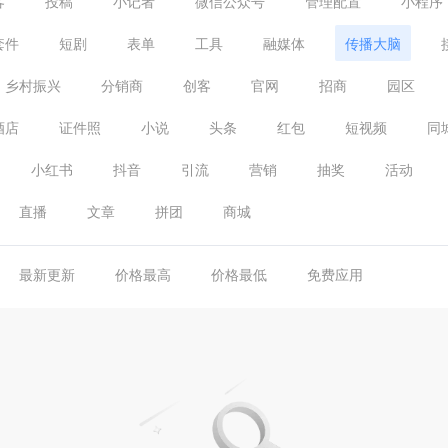
客
投稿
小记者
微信公众号
管理配置
小程序
套件
短剧
表单
工具
融媒体
传播大脑
乡村振兴
分销商
创客
官网
招商
园区
酒店
证件照
小说
头条
红包
短视频
同
小红书
抖音
引流
营销
抽奖
活动
直播
文章
拼团
商城
最新更新
价格最高
价格最低
免费应用