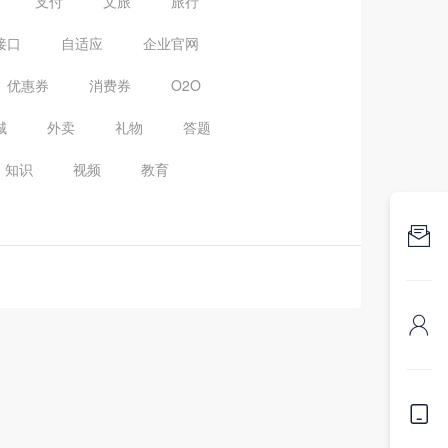
支付
文旅
旅行
接口
自适应
企业官网
优惠券
消费券
O2O
城
外卖
礼物
答题
知识
视频
教育


