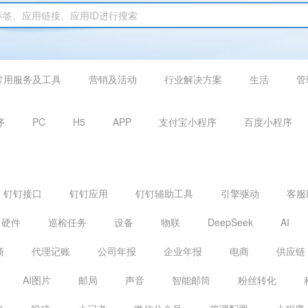
常用服务及工具
营销及活动
行业解决方案
生活
管
序
PC
H5
APP
支付宝小程序
百度小程序
钉钉接口
钉钉应用
钉钉辅助工具
引擎驱动
客服
硬件
巡检任务
设备
物联
DeepSeek
AI
商
代理记账
公司年报
企业年报
电商
供应链
AI图片
邮局
声音
智能邮筒
粉丝转化