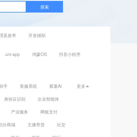
搜索
理及效率
开发辅助
uni-app
鸿蒙OS
抖音小程序
助手
客服系统
紫薯AI
更多

身份证识别
企业智能体
产业服务
网银支付
积分商城
主播带货
社交