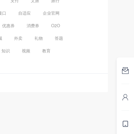
支付
文旅
旅行
接口
自适应
企业官网
优惠券
消费券
O2O
城
外卖
礼物
答题
知识
视频
教育


