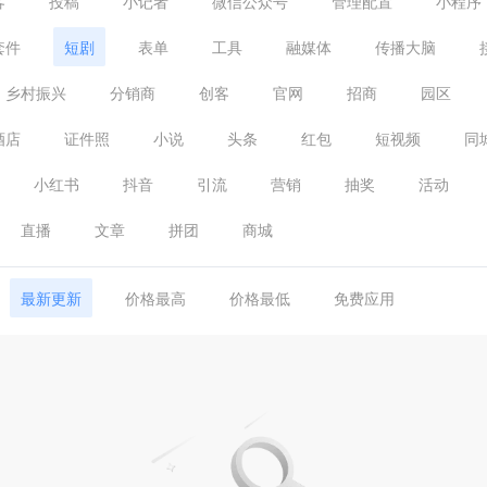
客
投稿
小记者
微信公众号
管理配置
小程序
套件
短剧
表单
工具
融媒体
传播大脑
乡村振兴
分销商
创客
官网
招商
园区
酒店
证件照
小说
头条
红包
短视频
同
小红书
抖音
引流
营销
抽奖
活动
直播
文章
拼团
商城
最新更新
价格最高
价格最低
免费应用