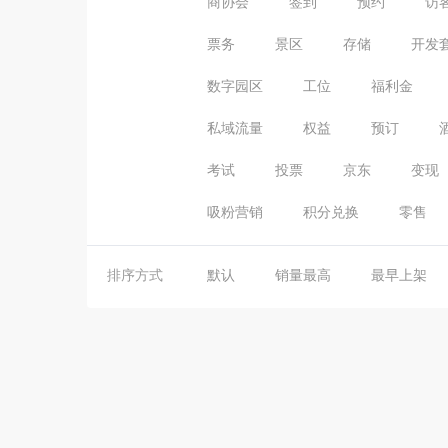
商协会
签到
预约
访
票务
景区
存储
开发
数字园区
工位
福利金
私域流量
权益
预订
考试
投票
京东
变现
吸粉营销
积分兑换
零售
排序方式
默认
销量最高
最早上架