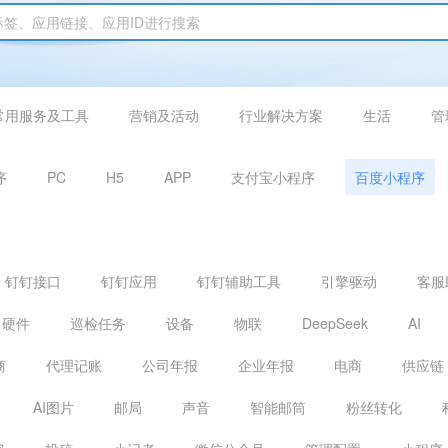
常用服务及工具
营销及活动
行业解决方案
生活
管
序
PC
H5
APP
支付宝小程序
百度小程序
钉钉接口
钉钉应用
钉钉辅助工具
引擎驱动
客服
硬件
巡检任务
设备
物联
DeepSeek
AI
商
代理记账
公司年报
企业年报
电商
供应链
AI图片
邮局
声音
智能邮筒
粉丝转化