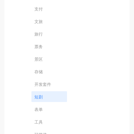
支付
文旅
旅行
票务
景区
存储
开发套件
短剧
表单
工具