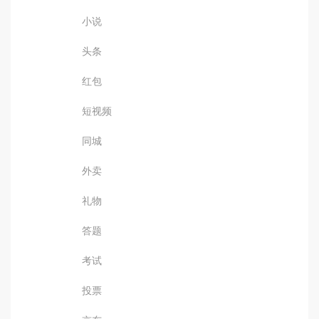
小说
头条
红包
短视频
同城
外卖
礼物
答题
考试
投票