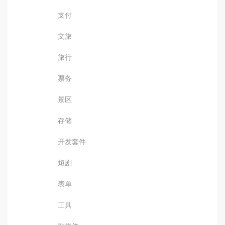
支付
文旅
旅行
票务
景区
存储
开发套件
短剧
表单
工具