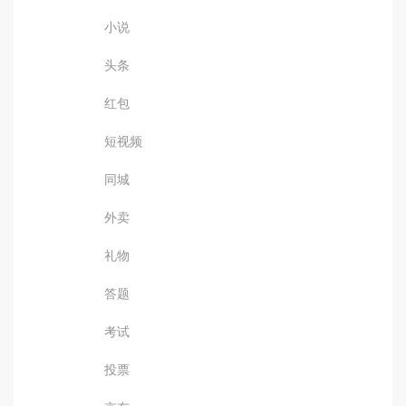
小说
头条
红包
短视频
同城
外卖
礼物
答题
考试
投票